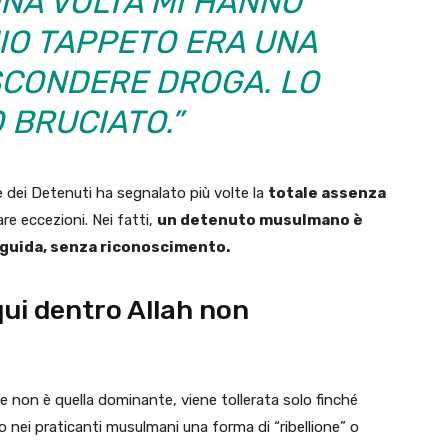
NA VOLTA MI HANNO
MIO TAPPETO ERA UNA
SCONDERE DROGA. LO
 BRUCIATO.”
nte dei Detenuti ha segnalato più volte la
totale assenza
are eccezioni. Nei fatti,
un detenuto musulmano è
a guida, senza riconoscimento.
“qui dentro Allah non
, se non è quella dominante, viene tollerata solo finché
o nei praticanti musulmani una forma di “ribellione” o