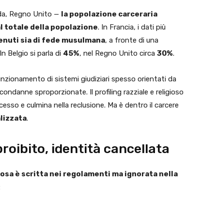
anda, Regno Unito —
la popolazione carceraria
 totale della popolazione
. In Francia, i dati più
enuti sia di fede musulmana
, a fronte di una
n Belgio si parla di
45%
, nel Regno Unito circa
30%
.
funzionamento di sistemi giudiziari spesso orientati da
e condanne sproporzionate. Il profiling razziale e religioso
ocesso e culmina nella reclusione. Ma è dentro il carcere
lizzata
.
roibito, identità cancellata
giosa è scritta nei regolamenti ma ignorata nella
: