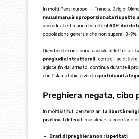
In molti Paesi europei — Francia, Belgio, Ol
musulmana è sproporzionata rispetto al
accreditati stimano che oltre il
50% dei det
popolazione generale che non supera l’8-9%. I
Queste cifre non sono casuali. Riflettono il 
pregiudizi strutturali
, controlli selettivi 
agisce fin dall’arresto, continua durante il pr
che l’islamofobia diventa
quotidianità lega
Preghiera negata, cibo p
In molti istituti penitenziari,
la libertà reli
pratica
. I detenuti musulmani raccontano di
Orari di preghiera non rispettati