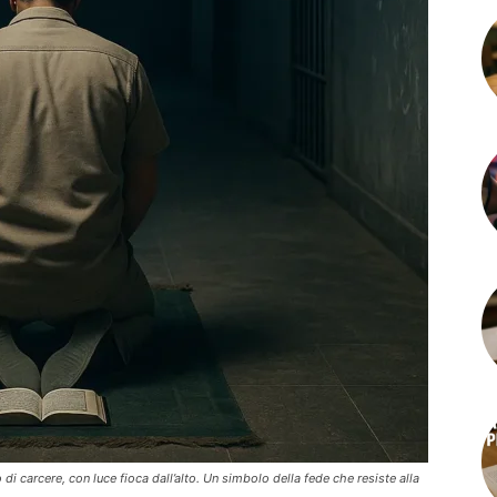
 carcere, con luce fioca dall’alto. Un simbolo della fede che resiste alla