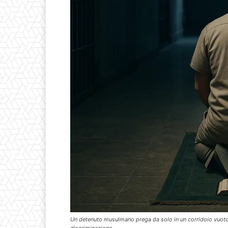
Un detenuto musulmano prega da solo in un corridoio vuoto di