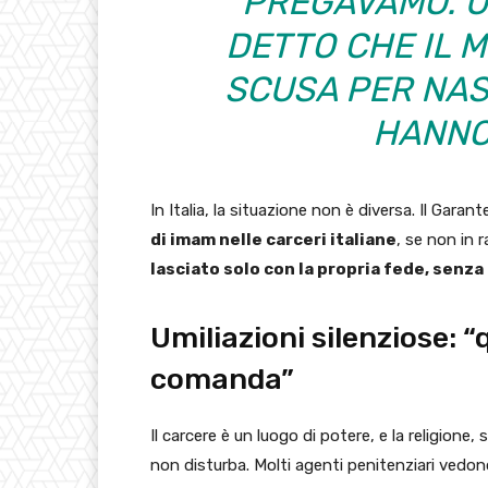
PREGAVAMO. U
DETTO CHE IL 
SCUSA PER NA
HANNO
In Italia, la situazione non è diversa. Il Gara
di imam nelle carceri italiane
, se non in r
lasciato solo con la propria fede, senz
Umiliazioni silenziose: 
comanda”
Il carcere è un luogo di potere, e la religione
non disturba. Molti agenti penitenziari vedon