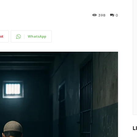
398
0
st
WhatsApp
L