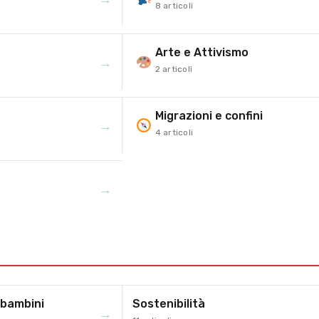
8 articoli
Arte e Attivismo
→
2 articoli
Migrazioni e confini
→
4 articoli
→
 bambini
Sostenibilità
→