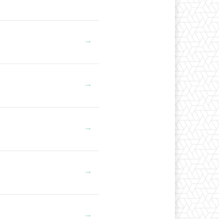
→
→
→
→
→