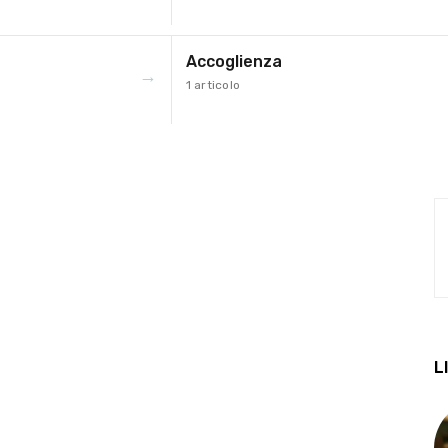
Accoglienza
→
1 articolo
L