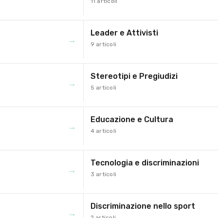
11 articoli
Leader e Attivisti
→
9 articoli
Stereotipi e Pregiudizi
→
5 articoli
Educazione e Cultura
→
4 articoli
Tecnologia e discriminazioni
→
3 articoli
Discriminazione nello sport
→
2 articoli