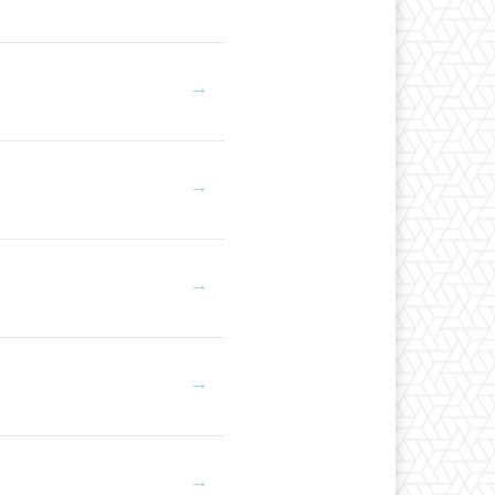
→
→
→
→
→