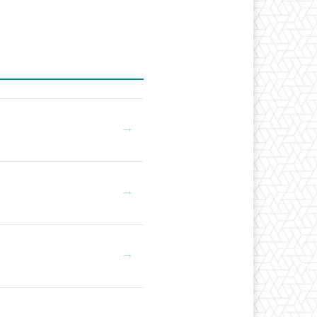
→
→
→
→