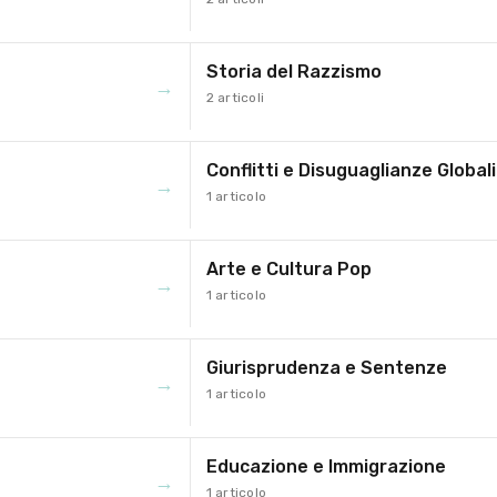
Storia del Razzismo
→
2 articoli
Conflitti e Disuguaglianze Globali
→
1 articolo
Arte e Cultura Pop
→
1 articolo
Giurisprudenza e Sentenze
→
1 articolo
Educazione e Immigrazione
→
1 articolo