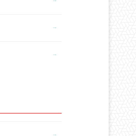
→
→
→