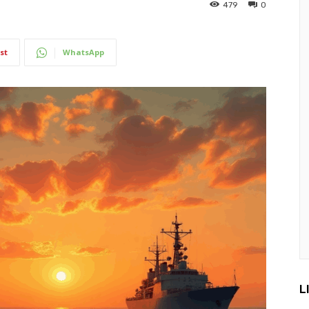
479
0
st
WhatsApp
L