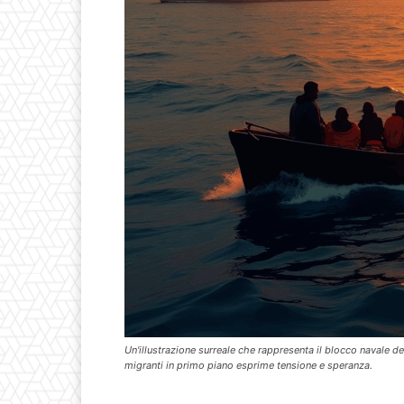
Un'illustrazione surreale che rappresenta il blocco navale de
migranti in primo piano esprime tensione e speranza.