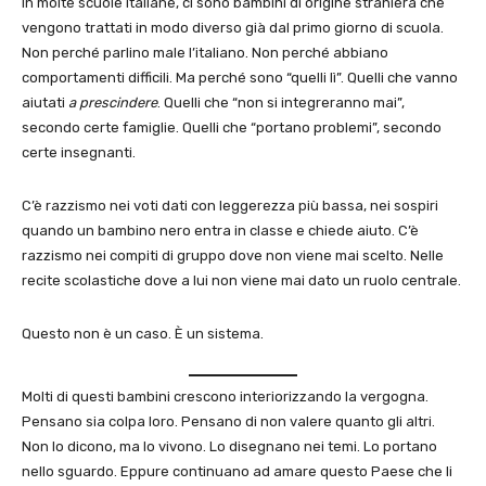
In molte scuole italiane, ci sono bambini di origine straniera che
vengono trattati in modo diverso già dal primo giorno di scuola.
Non perché parlino male l’italiano. Non perché abbiano
comportamenti difficili. Ma perché sono “quelli lì”. Quelli che vanno
aiutati
a prescindere
. Quelli che “non si integreranno mai”,
secondo certe famiglie. Quelli che “portano problemi”, secondo
certe insegnanti.
C’è razzismo nei voti dati con leggerezza più bassa, nei sospiri
quando un bambino nero entra in classe e chiede aiuto. C’è
razzismo nei compiti di gruppo dove non viene mai scelto. Nelle
recite scolastiche dove a lui non viene mai dato un ruolo centrale.
Questo non è un caso. È un sistema.
Molti di questi bambini crescono interiorizzando la vergogna.
Pensano sia colpa loro. Pensano di non valere quanto gli altri.
Non lo dicono, ma lo vivono. Lo disegnano nei temi. Lo portano
nello sguardo. Eppure continuano ad amare questo Paese che li