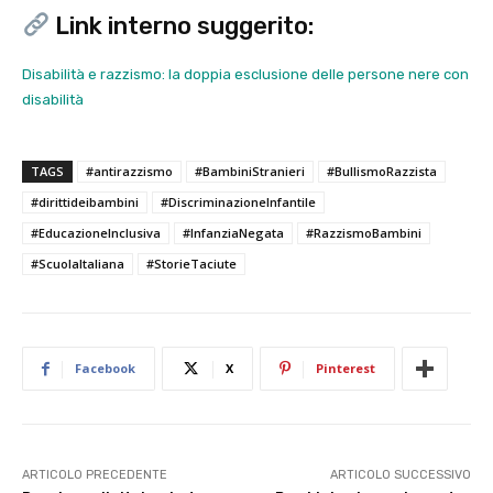
Link interno suggerito:
Disabilità e razzismo: la doppia esclusione delle persone nere con
disabilità
TAGS
#antirazzismo
#BambiniStranieri
#BullismoRazzista
#dirittideibambini
#DiscriminazioneInfantile
#EducazioneInclusiva
#InfanziaNegata
#RazzismoBambini
#ScuolaItaliana
#StorieTaciute
Facebook
X
Pinterest
ARTICOLO PRECEDENTE
ARTICOLO SUCCESSIVO