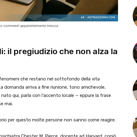
rso commenti apparentemente innocui.
: il pregiudizio che non alza la
, fenomeni che restano nel sottofondo della vita
a domanda arriva a fine riunione, tono amichevole,
è nato qui, parla con l'accento locale — eppure la frase
e mai.
oprio per questo molte persone non sanno come reagire.
o psichiatra Chester M. Pierce, docente ad Harvard, coniò