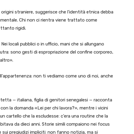
origini straniere, suggerisce che l'identità etnica debba
mentale. Chi non ci rientra viene trattato come
ttanto rigidi.
ei locali pubblici o in ufficio, mani che si allungano
eutra: sono gesti di espropriazione del confine corporeo,
altro».
ll'appartenenza: non ti vediamo come uno di noi, anche
tta — italiana, figlia di genitori senegalesi — racconta
 con la domanda «Lei per chi lavora?», mentre i vicini
n cartello che la escludesse: c'era una routine che la
itava da dieci anni. Storie simili compaiono nei focus
e sui pregiudizi impliciti: non fanno notizia, ma si