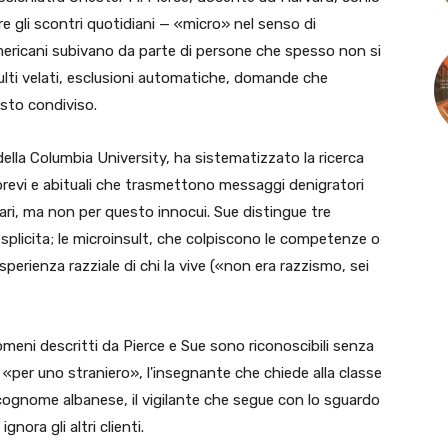
e gli scontri quotidiani — «micro» nel senso di
 americani subivano da parte di persone che spesso non si
ulti velati, esclusioni automatiche, domande che
sto condiviso.
lla Columbia University, ha sistematizzato la ricerca
revi e abituali che trasmettono messaggi denigratori
ntari, ma non per questo innocui. Sue distingue tre
a esplicita; le microinsult, che colpiscono le competenze o
sperienza razziale di chi la vive («non era razzismo, sei
enomeni descritti da Pierce e Sue sono riconoscibili senza
no «per uno straniero», l'insegnante che chiede alla classe
ognome albanese, il vigilante che segue con lo sguardo
ora gli altri clienti.