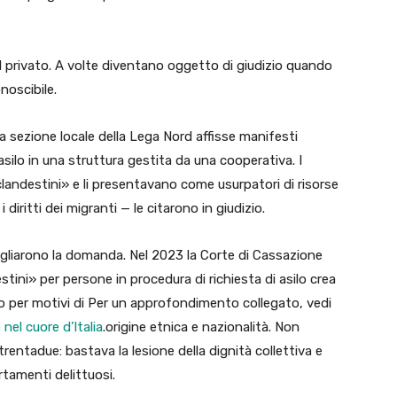
 privato. A volte diventano oggetto di giudizio quando
noscibile.
a sezione locale della Lega Nord affisse manifesti
asilo in una struttura gestita da una cooperativa. I
«clandestini» e li presentavano come usurpatori di risorse
iritti dei migranti — le citarono in giudizio.
ccogliarono la domanda. Nel 2023 la Corte di Cassazione
ini» per persone in procedura di richiesta di asilo crea
vo per motivi di Per un approfondimento collegato, vedi
nel cuore d’Italia
.origine etnica e nazionalità. Non
trentadue: bastava la lesione della dignità collettiva e
rtamenti delittuosi.