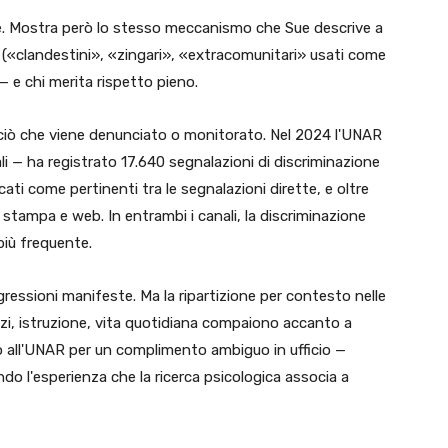
re. Mostra però lo stesso meccanismo che Sue descrive a
e («clandestini», «zingari», «extracomunitari» usati come
— e chi merita rispetto pieno.
o ciò che viene denunciato o monitorato. Nel 2024 l'UNAR
li — ha registrato 17.640 segnalazioni di discriminazione
cati come pertinenti tra le segnalazioni dirette, e oltre
 stampa e web. In entrambi i canali, la discriminazione
 più frequente.
ressioni manifeste. Ma la ripartizione per contesto nelle
vizi, istruzione, vita quotidiana compaiono accanto a
ano all'UNAR per un complimento ambiguo in ufficio —
do l'esperienza che la ricerca psicologica associa a