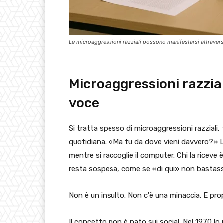
Le microaggressioni razziali possono manifestarsi attrave
Microaggressioni razziali
voce
Si tratta spesso di microaggressioni razziali
quotidiana. «Ma tu da dove vieni davvero?» L
mentre si raccoglie il computer. Chi la riceve 
resta sospesa, come se «di qui» non bastass
Non è un insulto. Non c'è una minaccia. E pr
Il concetto non è nato sui social. Nel 1970 l