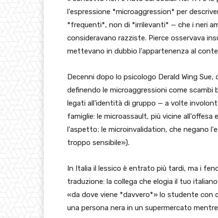
l'espressione *microaggression* per descriver
*frequenti*, non di *irrilevanti* — che i neri
consideravano razziste. Pierce osservava ins
mettevano in dubbio l'appartenenza al conte
Decenni dopo lo psicologo Derald Wing Sue, de
definendo le microaggressioni come scambi b
legati all'identità di gruppo — a volte involo
famiglie: le microassault, più vicine all'offes
l'aspetto; le microinvalidation, che negano l'e
troppo sensibile»).
In Italia il lessico è entrato più tardi, ma i f
traduzione: la collega che elogia il tuo italia
«da dove viene *davvero*» lo studente con c
una persona nera in un supermercato mentre ign