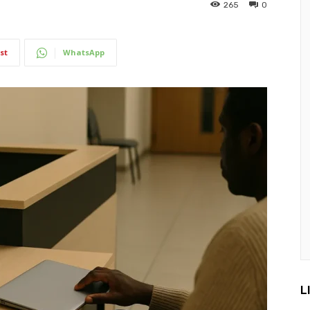
265
0
st
WhatsApp
L