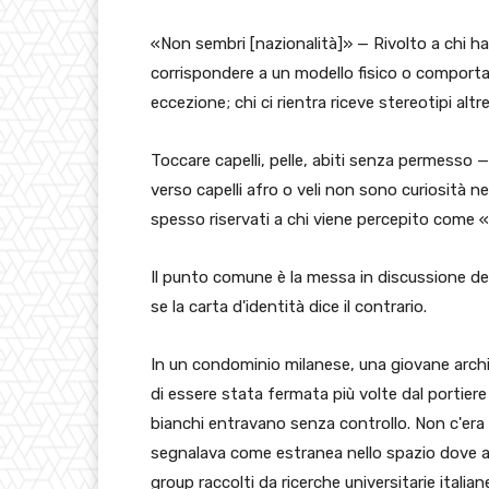
«Non sembri [nazionalità]» — Rivolto a chi ha 
corrispondere a un modello fisico o comporta
eccezione; chi ci rientra riceve stereotipi altre
Toccare capelli, pelle, abiti senza permesso — N
verso capelli afro o veli non sono curiosità n
spesso riservati a chi viene percepito come «
Il punto comune è la messa in discussione de
se la carta d'identità dice il contrario.
In un condominio milanese, una giovane archite
di essere stata fermata più volte dal portiere
bianchi entravano senza controllo. Non c'era u
segnalava come estranea nello spazio dove ab
group raccolti da ricerche universitarie italian