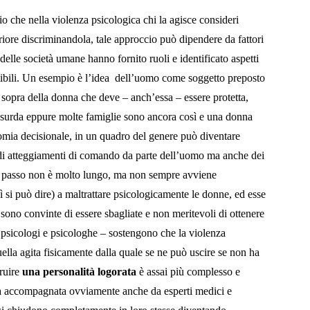
 che nella violenza psicologica chi la agisce consideri
eriore discriminandola, tale approccio può dipendere da fattori
a delle società umane hanno fornito ruoli e identificato aspetti
ibili. Un esempio è l’idea dell’uomo come soggetto preposto
di sopra della donna che deve – anch’essa – essere protetta,
ssurda eppure molte famiglie sono ancora così e una donna
omia decisionale, in un quadro del genere può diventare
 di atteggiamenti di comando da parte dell’uomo ma anche dei
a il passo non è molto lungo, ma non sempre avviene
ì si può dire) a maltrattare psicologicamente le donne, ed esse
 sono convinte di essere sbagliate e non meritevoli di ottenere
e psicologi e psicologhe – sostengono che la violenza
uella agita fisicamente dalla quale se ne può uscire se non ha
truire
una personalità logorata
è assai più complesso e
tiva accompagnata ovviamente anche da esperti medici e