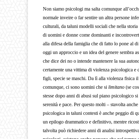
Non siamo psicologi ma salta comunque all’occhio
normale inveire o far sentire un altra persone inf
culturali, da taluni modelli sociali che nella stori
di uomini e donne come dominanti e incontrovert
alla difesa della famiglia che di fatto lo pone al 
oggi un approccio e un idea del genere sembra a
che dice dei no o intende mantenere la sua auton
certamente una vittima di violenza psicologica e
figli, specie se maschi. Da lì alla violenza fisic
comunque, ci sono uomini che si
limitano
(se cos
stesse dopo anni di abusi sul piano psicologico si
serenità e pace. Per questo molti – stavolta anch
psicologica in taluni contesti è anche peggio di q
un epilogo drammatico e definitivo, mentre ricos
talvolta può richiedere anni di analisi introspet