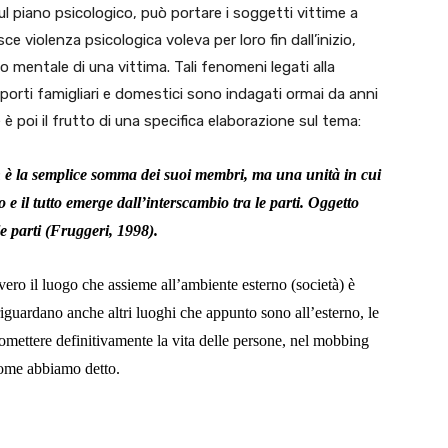
 sul piano psicologico, può portare i soggetti vittime a
 violenza psicologica voleva per loro fin dall’inizio,
lo mentale di una vittima. Tali fenomeni legati alla
orti famigliari e domestici sono indagati ormai da anni
 poi il frutto di una specifica elaborazione sul tema:
n è la semplice somma dei suoi membri, ma una unità in cui
to e il tutto emerge dall’interscambio tra le parti. Oggetto
le parti (Fruggeri, 1998).
vvero il luogo che assieme all’ambiente esterno (società) è
iguardano anche altri luoghi che appunto sono all’esterno, le
romettere definitivamente la vita delle persone, nel mobbing
come abbiamo detto.