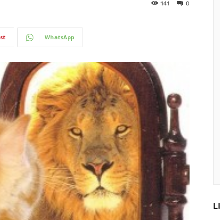
141
0
st
WhatsApp
L