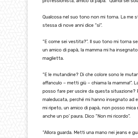
professionista, amico di papà. “Quindi sei sol
Qualcosa nel suo tono non mi torna. La me ste
stessa di nove anni dice “sì”.
“E come sei vestita?”. Il suo tono mi torna
un amico di papà, la mamma mi ha insegnato a 
maglietta.
“E le mutandine? Di che colore sono le mutan
affanculo – metti giù – chiama la mamma!”. 
posso fare per uscire da questa situazione? 
maleducata, perché mi hanno insegnato ad e
mi ripeto, un amico di papà, non posso mica
anche un po’ paura. Dico “Non mi ricordo”.
“Allora guarda. Metti una mano nei jeans e gua