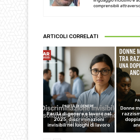
linguaggio inclusivo e ac
comprensibili attraverso 
ARTICOLI CORRELATI
PA
PARITÀ DI GENERE
Donne mig
Parità di genere e lavoro nel
razzism
2025: discriminazioni
doppia
invisibili nei luoghi di lavoro
anc