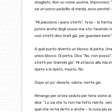
sbagliato. Non so come uscirne. Improvviso: 
sei un porco pedofilo di merda, ecco perché! 
“Mi piacciono i jeans stretti”, fa lui – la tren
potevi anche dirgli scusa-ma-sto-facendo-me
così stretti devi tirarli giù, per guardare bene”.
A quel punto divento un blocco di pietra. Una
unico blocco. Di pietra. Dico “No, non posso”
stretti per tirarmeli giù”. Mi attacco alla mi
ripeto e la ripeto, insisto. No.
Dopo un po’ desiste, saluta, mette giù.
Rimango per un’ora seduta per terra vicino 
dice: “Lo sai che tu non hai fatto niente, ver
quel che mi ha detto e anche – la cosa più a