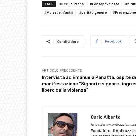
TAGS
#CeciliaStrada
#Consapevolezza
#dirit
#MolestieInfantili
#paritàdigenere
#Prevenzione
Facebook
Condividere
ARTICOLO PRECEDENTE
Intervista ad Emanuela Panatta, ospite de
manifestazione “Signori e signore…ingre
libero dalla violenza”
Carlo Alberto
https://www.antirazzismo.
Fondatore di Antirazzism