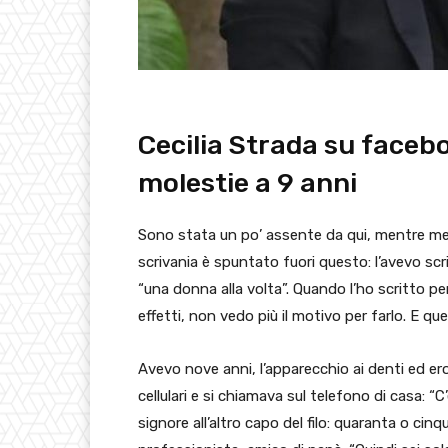
Cecilia Strada su faceb
molestie a 9 anni
Sono stata un po’ assente da qui, mentre met
scrivania è spuntato fuori questo: l’avevo scri
“una donna alla volta”. Quando l’ho scritto p
effetti, non vedo più il motivo per farlo. E q
Avevo nove anni, l’apparecchio ai denti ed e
cellulari e si chiamava sul telefono di casa: “
signore all’altro capo del filo: quaranta o ci