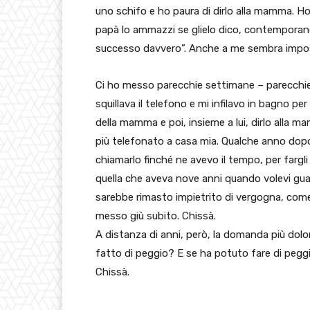
uno schifo e ho paura di dirlo alla mamma. H
papà lo ammazzi se glielo dico, contemporan
successo davvero”. Anche a me sembra imposs
Ci ho messo parecchie settimane – parecchie
squillava il telefono e mi infilavo in bagno pe
della mamma e poi, insieme a lui, dirlo alla 
più telefonato a casa mia. Qualche anno dopo
chiamarlo finché ne avevo il tempo, per fargl
quella che aveva nove anni quando volevi guar
sarebbe rimasto impietrito di vergogna, come
messo giù subito. Chissà.
A distanza di anni, però, la domanda più dolo
fatto di peggio? E se ha potuto fare di peg
Chissà.