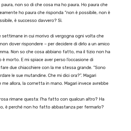
o paura, non so di che cosa ma ho paura. Ho paura che
eamente ho paura che risponda “non è possibile, non è
ibile, è successo davvero? Sì.
 settimane in cui morivo di vergogna ogni volta che
r non dover rispondere – per decidere di dirlo a un amico
mamma. Non so che cosa abbiano fatto, ma il tizio non ha
 è morto. E mi spiace aver perso l’occasione di
i fare due chiacchiere con la me stessa grande. “Sono
dare le sue mutandine. Che mi dici ora?”. Magari
 me allora, la cornetta in mano. Magari invece avrebbe
rosa rimane questa: l’ha fatto con qualcun altro? Ha
gio, è perché non ho fatto abbastanza per fermarlo?