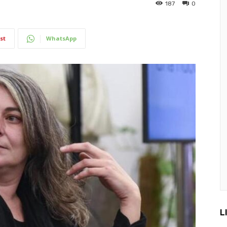
187
0
st
WhatsApp
L