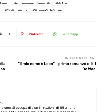
tiUmani
#empowermentfemminile
#MeToo
#Testimonianza
#ViolenzaSulleDonne
X
Pinterest
WhatsApp
ARTICOLO SUCCESSIVO
lla
“Il mio nome è Leon” il primo romanzo di Kit
sso
De Waal
com
o.com. Si occupa di discriminazioni, diritti umani,