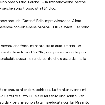
“Non posso farlo. Perché… – la trentanovenne: perché
– perché sono troppo stretti”, dico.
tanovenne urla “Cretina! Bella improvvisazione! Allora
renda-con-una-bella-banana!”. Lui va avanti: “se sono
 sensazione fisica: mi sento tutta dura, fredda. Un
. Insiste. Insisto anch’io: “No, non posso, sono troppo
a improbabile scusa, mi rendo conto che è assurda, ma la
al telefono, sentendomi schifosa. La trentanovenne mi
o? Ha fatto tutto lui”. Ma io mi sento uno schifo. Per
ssurda – perché sono stata maleducata con lui. Mi sento