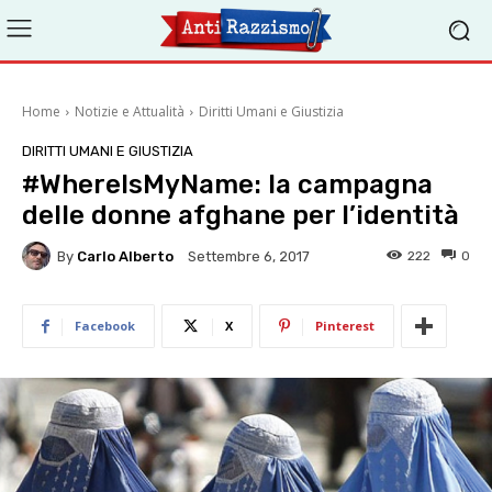
Home
Notizie e Attualità
Diritti Umani e Giustizia
DIRITTI UMANI E GIUSTIZIA
#WhereIsMyName: la campagna
delle donne afghane per l’identità
By
Carlo Alberto
222
0
Settembre 6, 2017
Facebook
X
Pinterest