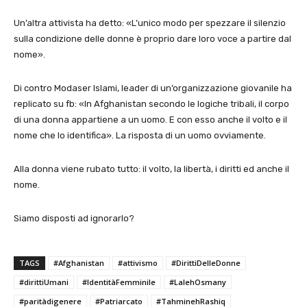
Un’altra attivista ha detto: «L’unico modo per spezzare il silenzio
sulla condizione delle donne è proprio dare loro voce a partire dal
nome».
Di contro Modaser Islami, leader di un’organizzazione giovanile ha
replicato su fb: «In Afghanistan secondo le logiche tribali, il corpo
di una donna appartiene a un uomo. E con esso anche il volto e il
nome che lo identifica». La risposta di un uomo ovviamente.
Alla donna viene rubato tutto: il volto, la libertà, i diritti ed anche il
nome.
Siamo disposti ad ignorarlo?
TAGS
#Afghanistan
#attivismo
#DirittiDelleDonne
#dirittiUmani
#IdentitàFemminile
#LalehOsmany
#paritàdigenere
#Patriarcato
#TahminehRashiq