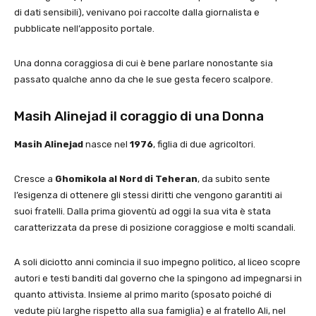
di dati sensibili), venivano poi raccolte dalla giornalista e
pubblicate nell’apposito portale.
Una donna coraggiosa di cui è bene parlare nonostante sia
passato qualche anno da che le sue gesta fecero scalpore.
Masih Alinejad il coraggio di una Donna
Masih Alinejad
nasce nel
1976
, figlia di due agricoltori.
Cresce a
Ghomikola al Nord di Teheran
, da subito sente
l’esigenza di ottenere gli stessi diritti che vengono garantiti ai
suoi fratelli. Dalla prima gioventù ad oggi la sua vita è stata
caratterizzata da prese di posizione coraggiose e molti scandali.
A soli diciotto anni comincia il suo impegno politico, al liceo scopre
autori e testi banditi dal governo che la spingono ad impegnarsi in
quanto attivista. Insieme al primo marito (sposato poiché di
vedute più larghe rispetto alla sua famiglia) e al fratello Ali, nel