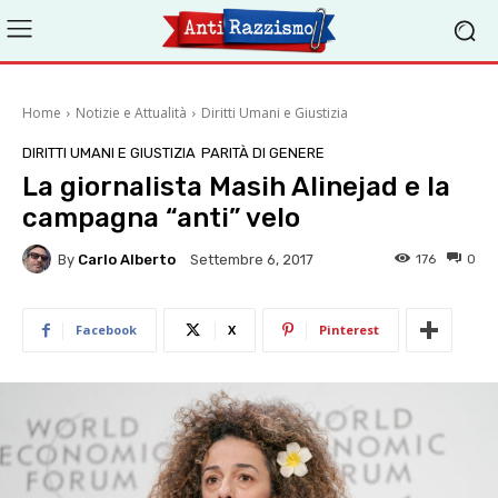
Home
Notizie e Attualità
Diritti Umani e Giustizia
DIRITTI UMANI E GIUSTIZIA
PARITÀ DI GENERE
La giornalista Masih Alinejad e la
campagna “anti” velo
By
Carlo Alberto
176
0
Settembre 6, 2017
Facebook
X
Pinterest