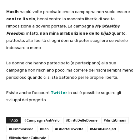
Masih
ha più volte precisato che la campagna non vuole essere
contro il velo
, bensì contro la mancata libertà di scelta,
l’imposizione a doverlo portare. La campagna
My Stealthy
Freedom
, infatti,
non mira all’abolizione dello
hijab
quanto,
piuttosto, alla libertà di ogni donna di poter scegliere se volerlo
indossare o meno.
Le donne che hanno partecipato (e partecipano) alla sua
campagna non rischiano poco, ma correre dei rischi sembra meno
pericoloso quando ci si sta battendo per le proprie libertà.
Esiste anche l’account
Twitter
in cui è possibile seguire gli
sviluppi del progetto.
TAGS
#CampagnaAntiVelo
#DirittiDelleDonne
#dirittiUmani
#Femminismo
#Iran
#LibertàDiScelta
#MasihAlinejad
#RivoluzioneCulturale