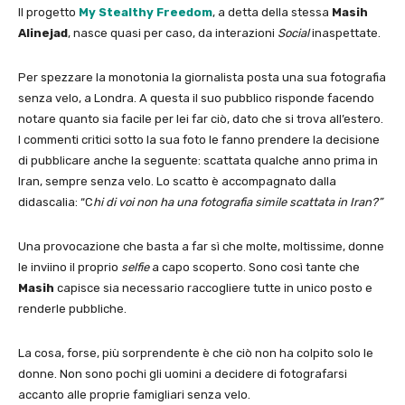
Il progetto
My Stealthy Freedom
, a detta della stessa
Masih
Alinejad
, nasce quasi per caso, da interazioni
Social
inaspettate.
Per spezzare la monotonia la giornalista posta una sua fotografia
senza velo, a Londra. A questa il suo pubblico risponde facendo
notare quanto sia facile per lei far ciò, dato che si trova all’estero.
I commenti critici sotto la sua foto le fanno prendere la decisione
di pubblicare anche la seguente: scattata qualche anno prima in
Iran, sempre senza velo. Lo scatto è accompagnato dalla
didascalia: “C
hi di voi non ha una fotografia simile scattata in Iran?”
Una provocazione che basta a far sì che molte, moltissime, donne
le inviino il proprio
selfie
a capo scoperto. Sono così tante che
Masih
capisce sia necessario raccogliere tutte in unico posto e
renderle pubbliche.
La cosa, forse, più sorprendente è che ciò non ha colpito solo le
donne. Non sono pochi gli uomini a decidere di fotografarsi
accanto alle proprie famigliari senza velo.