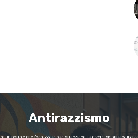
Antirazzismo
e un portale che focalizza la sua attenzione su diversi ambiti legati al co