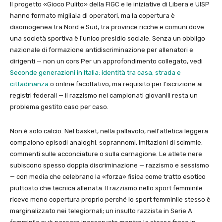
Il progetto «Gioco Pulito» della FIGC e le iniziative di Libera e UISP
hanno formato migliaia di operatori, ma la copertura è
disomogenea tra Nord e Sud, tra province ricche e comuni dove
una società sportiva è l'unico presidio sociale. Senza un obbligo
nazionale di formazione antidiscriminazione per allenatori e
dirigenti — non un cors Per un approfondimento collegato, vedi
Seconde generazioni in Italia: identità tra casa, strada e
cittadinanza
.o online facoltativo, ma requisito per l'iscrizione ai
registri federali — il razzismo nei campionati giovanili resta un
problema gestito caso per caso.
Non è solo calcio. Nel basket, nella pallavolo, nell'atletica leggera
compaiono episodi analoghi: soprannomi, imitazioni di scimmie,
commenti sulle acconciature o sulla carnagione. Le atlete nere
subiscono spesso doppia discriminazione — razzismo e sessismo
— con media che celebrano la «forza» fisica come tratto esotico
piuttosto che tecnica allenata. Il razzismo nello sport femminile
riceve meno copertura proprio perché lo sport femminile stesso è
marginalizzato nei telegiornali; un insulto razzista in Serie A