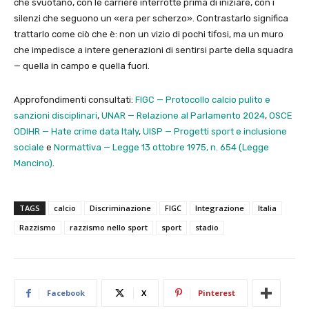
che svuotano, con le carriere interrotte prima di iniziare, con i
silenzi che seguono un «era per scherzo». Contrastarlo significa
trattarlo come ciò che è: non un vizio di pochi tifosi, ma un muro
che impedisce a intere generazioni di sentirsi parte della squadra
— quella in campo e quella fuori.
Approfondimenti consultati:
FIGC — Protocollo calcio pulito e
sanzioni disciplinari
,
UNAR — Relazione al Parlamento 2024
,
OSCE
ODIHR — Hate crime data Italy
,
UISP — Progetti sport e inclusione
sociale
e
Normattiva — Legge 13 ottobre 1975, n. 654 (Legge
Mancino)
.
TAGS
calcio
Discriminazione
FIGC
Integrazione
Italia
Razzismo
razzismo nello sport
sport
stadio
Facebook
X
Pinterest