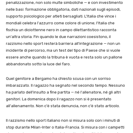
penalizzazione, non solo multe simboliche — e con investimento
nelle basi: formazione obbligatoria, dati nazionali sugli episodi,
supporto psicologico per atleti bersagliati. L'Italia che vince i
mondiali celebra l'azzurro come colore di unione; l'Italia che
fischia un diciottenne nero in campo dilettantistico racconta
un'altra storia. Fin quando le due narrazioni coesistono, il
razzismo nello sport resterà barriera all'integrazione — non un
incidente di percorso, ma un test del tipo di Paese che si vuole
essere anche quando la tribuna è vuota e resta solo un pallone
abbandonato sotto la luce del faro.
Quel genitore a Bergamo ha chiesto scusa con un sorriso
imbarazzato. Il ragazzo ha segnato nel secondo tempo. Nessuno
ha parlato dell'insulto a fine partita — né l'allenatore, né gli altri
genitori. La domenica dopo il ragazzo non si è presentato
all'allenamento. Non c'è stata denuncia, non c'è stato articolo.
Il razzismo nello sport italiano non si misura solo con i minuti di
stop durante Milan-Inter o Italia-Francia. Si misura con i campetti