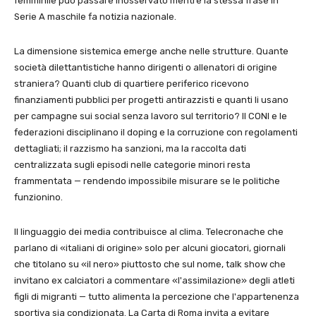
femminile può passare inosservato mentre la stessa frase in
Serie A maschile fa notizia nazionale.
La dimensione sistemica emerge anche nelle strutture. Quante
società dilettantistiche hanno dirigenti o allenatori di origine
straniera? Quanti club di quartiere periferico ricevono
finanziamenti pubblici per progetti antirazzisti e quanti li usano
per campagne sui social senza lavoro sul territorio? Il CONI e le
federazioni disciplinano il doping e la corruzione con regolamenti
dettagliati; il razzismo ha sanzioni, ma la raccolta dati
centralizzata sugli episodi nelle categorie minori resta
frammentata — rendendo impossibile misurare se le politiche
funzionino.
Il linguaggio dei media contribuisce al clima. Telecronache che
parlano di «italiani di origine» solo per alcuni giocatori, giornali
che titolano su «il nero» piuttosto che sul nome, talk show che
invitano ex calciatori a commentare «l'assimilazione» degli atleti
figli di migranti — tutto alimenta la percezione che l'appartenenza
sportiva sia condizionata. La Carta di Roma invita a evitare