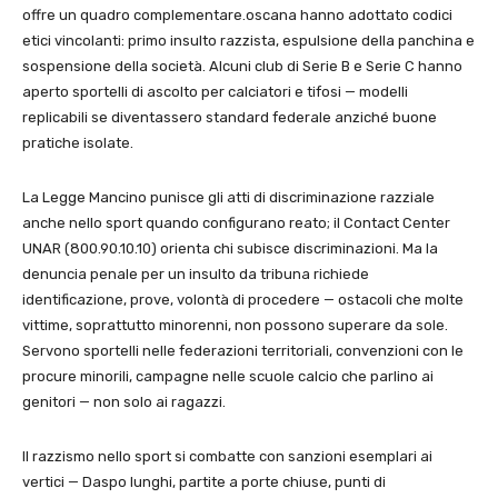
offre un quadro complementare.oscana hanno adottato codici
etici vincolanti: primo insulto razzista, espulsione della panchina e
sospensione della società. Alcuni club di Serie B e Serie C hanno
aperto sportelli di ascolto per calciatori e tifosi — modelli
replicabili se diventassero standard federale anziché buone
pratiche isolate.
La Legge Mancino punisce gli atti di discriminazione razziale
anche nello sport quando configurano reato; il Contact Center
UNAR (800.90.10.10) orienta chi subisce discriminazioni. Ma la
denuncia penale per un insulto da tribuna richiede
identificazione, prove, volontà di procedere — ostacoli che molte
vittime, soprattutto minorenni, non possono superare da sole.
Servono sportelli nelle federazioni territoriali, convenzioni con le
procure minorili, campagne nelle scuole calcio che parlino ai
genitori — non solo ai ragazzi.
Il razzismo nello sport si combatte con sanzioni esemplari ai
vertici — Daspo lunghi, partite a porte chiuse, punti di