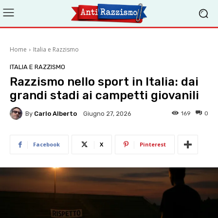
Home
Italia e Razzismo
ITALIA E RAZZISMO
Razzismo nello sport in Italia: dai
grandi stadi ai campetti giovanili
By
Carlo Alberto
169
0
Giugno 27, 2026
Facebook
X
Pinterest