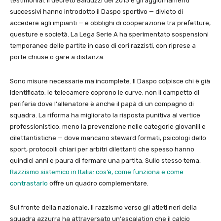
testimonial. Il decreto Balduzzi del 2013 e gli aggiornamenti
successivi hanno introdotto il Daspo sportivo — divieto di
accedere agli impianti — e obblighi di cooperazione tra prefetture,
questure e società. La Lega Serie A ha sperimentato sospensioni
temporanee delle partite in caso di cori razzisti, con riprese a
porte chiuse o gare a distanza.
Sono misure necessarie ma incomplete. Il Daspo colpisce chi è già
identificato; le telecamere coprono le curve, non il campetto di
periferia dove l'allenatore è anche il papà di un compagno di
squadra. La riforma ha migliorato la risposta punitiva al vertice
professionistico, meno la prevenzione nelle categorie giovanili e
dilettantistiche — dove mancano steward formati, psicologi dello
sport, protocolli chiari per arbitri dilettanti che spesso hanno
quindici anni e paura di fermare una partita. Sullo stesso tema,
Razzismo sistemico in Italia: cos’è, come funziona e come
contrastarlo
offre un quadro complementare.
Sul fronte della nazionale, il razzismo verso gli atleti neri della
squadra azzurra ha attraversato un'escalation che il calcio