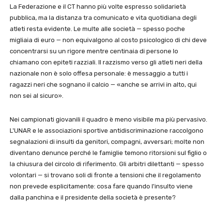
La Federazione e il CT hanno più volte espresso solidarietà
pubblica, ma la distanza tra comunicato e vita quotidiana degli
atleti resta evidente. Le multe alle società — spesso poche
migliaia di euro — non equivalgono al costo psicologico di chi deve
concentrarsi su un rigore mentre centinaia di persone lo
chiamano con epiteti razziali. Il razzismo verso gli atleti neri della
nazionale non è solo offesa personale: è messaggio a tutti i
ragazzi neri che sognano il calcio — «anche se arrivi in alto, qui
non sei al sicuro».
Nei campionati giovanili il quadro è meno visibile ma più pervasivo.
L'UNAR e le associazioni sportive antidiscriminazione raccolgono
segnalazioni di insulti da genitori, compagni, avversari; molte non
diventano denunce perché le famiglie temono ritorsioni sul figlio o
la chiusura del circolo di riferimento. Gli arbitri dilettanti — spesso
volontari — si trovano soli di fronte a tensioni che il regolamento
non prevede esplicitamente: cosa fare quando l'insulto viene
dalla panchina e il presidente della società è presente?