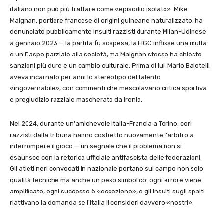
italiano non può più trattare come «episodio isolato». Mike
Maignan, portiere francese di origini guineane naturalizzato, ha
denunciato pubblicamente insulti razzisti durante Milan-Udinese
a gennaio 2023 — la partita fu sospesa, la FIGC inflisse una multa
e un Daspo parziale alla società, ma Maignan stesso ha chiesto
sanzioni più dure e un cambio culturale. Prima di lui, Mario Balotelli
aveva incarnato per anni lo stereotipo del talento
«ingovernabile», con commenti che mescolavano critica sportiva
e pregiudizio razziale mascherato da ironia.
Nel 2024, durante un'amichevole Italia-Francia a Torino, cori
razzisti dalla tribuna hanno costretto nuovamente l'arbitro a
interrompere il gioco — un segnale che il problema non si
esaurisce con la retorica ufficiale antifascista delle federazioni.
Gli atleti neri convocati in nazionale portano sul campo non solo
qualità tecniche ma anche un peso simbolico: ogni errore viene
amplificato, ogni successo è «eccezione», e gli insulti sugli spalti
riattivano la domanda se l'Italia li consideri davvero «nostri».