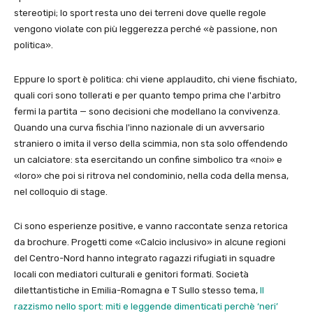
stereotipi; lo sport resta uno dei terreni dove quelle regole
vengono violate con più leggerezza perché «è passione, non
politica».
Eppure lo sport è politica: chi viene applaudito, chi viene fischiato,
quali cori sono tollerati e per quanto tempo prima che l'arbitro
fermi la partita — sono decisioni che modellano la convivenza.
Quando una curva fischia l'inno nazionale di un avversario
straniero o imita il verso della scimmia, non sta solo offendendo
un calciatore: sta esercitando un confine simbolico tra «noi» e
«loro» che poi si ritrova nel condominio, nella coda della mensa,
nel colloquio di stage.
Ci sono esperienze positive, e vanno raccontate senza retorica
da brochure. Progetti come «Calcio inclusivo» in alcune regioni
del Centro-Nord hanno integrato ragazzi rifugiati in squadre
locali con mediatori culturali e genitori formati. Società
dilettantistiche in Emilia-Romagna e T Sullo stesso tema,
Il
razzismo nello sport: miti e leggende dimenticati perchè ‘neri’