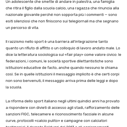
Un adolescente che smette di andare in palestra, una famiglia
che ritira il figlio dalla scuola calcio, una ragazza che rinuncia alla
nazionale giovanile perché non sopporta più i commenti — sono
esiti silenziosi che non finiscono sui telegiornali ma che segnano
un percorso di vita.
Il razzismo nello sport è una barriera all'integrazione tanto
quanto un rifiuto di affitto o un colloquio di lavoro andato male. Lo
dice la letteratura sociologica sul «fair play» come valore civico: le
federazioni, i comuni, le società sportive dilettantistiche sono
istituzioni educative de facto, anche quando nessuno le chiama
così. Se in quelle istituzioni il messaggio implicito è che certi corpi
non sono benvenuti, il messaggio arriva prima delle leggi e dopo
la scuola.
La riforma dello sport italiano negli ultimi quindici anni ha provato
a rispondere con divieti di accesso agli stadi, rafforzamento delle
sanzioni FIGC, telecamere e riconoscimento facciale in alcune
curve, protocolli «calcio pulito» e campagne con calciatori