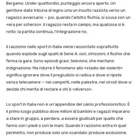
Bergamo. Under quattordici, punteggio ancora aperto. Un
genitore dalla tribuna di legno urla un insulto razzista verso un
ragazzo avversario — poi, quando l'arbitro fischia, si scusa con un
«era per scherzo». Il ragazzo resta in campo, ma qualcosa si è
rotto: la partita continua, l'integrazione no.
Il razzismo nello sport in Italia viene raccontato soprattutto
quando esplode sugli spalti di Serie A: cori, striscioni, il fischio che
ferma la gara. Sono episodi gravi, televisivi, che meritano
indignazione. Ma ridurre il fenomeno allo «stadio dei violenti»
significa ignorare dove il pregiudizio si radica e dove si ripete
senza telecamere — nei campetti, nelle palestre, nei circoli dove si
decide chi merita di restare e chi è «diverso».
Lo sport in Italia non è un'appendice del calcio professionistico. È
il primo luogo pubblico dove milioni di bambini e ragazzi imparano
a stare in gruppo, a perdere, a essere giudicati per quello che
fanno con i piedi o con le mani. Quando il razzismo entra in quel
perimetro, non produce solo uno scandalo: produce esclusione.