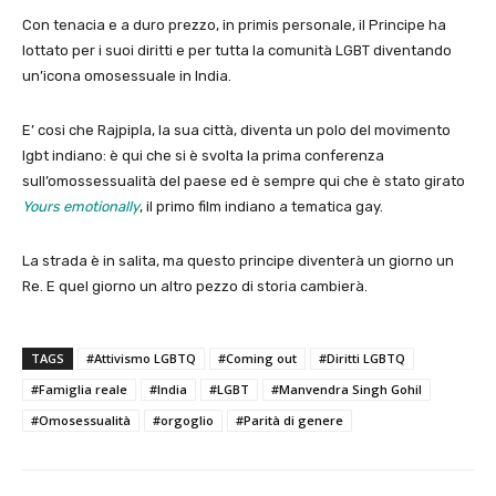
Con tenacia e a duro prezzo, in primis personale, il Principe ha
lottato per i suoi diritti e per tutta la comunità LGBT diventando
un’icona omosessuale in India.
E’ cosi che Rajpipla, la sua città, diventa un polo del movimento
lgbt indiano: è qui che si è svolta la prima conferenza
sull’omossessualità del paese ed è sempre qui che è stato girato
Yours emotionally
, il primo film indiano a tematica gay.
La strada è in salita, ma questo principe diventerà un giorno un
Re. E quel giorno un altro pezzo di storia cambierà.
TAGS
#Attivismo LGBTQ
#Coming out
#Diritti LGBTQ
#Famiglia reale
#India
#LGBT
#Manvendra Singh Gohil
#Omosessualità
#orgoglio
#Parità di genere