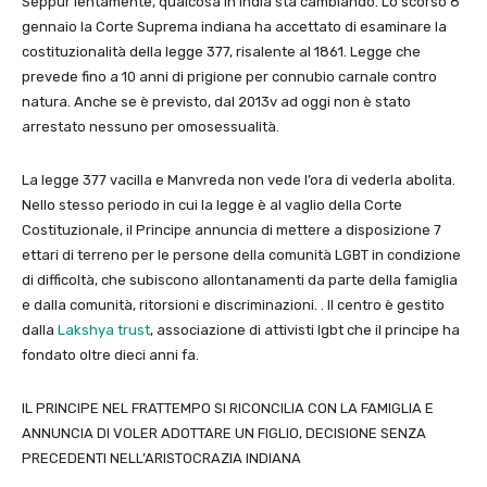
Seppur lentamente, qualcosa in India sta cambiando. Lo scorso 8
gennaio la Corte Suprema indiana ha accettato di esaminare la
costituzionalità della legge 377, risalente al 1861. Legge che
prevede fino a 10 anni di prigione per connubio carnale contro
natura. Anche se è previsto, dal 2013v ad oggi non è stato
arrestato nessuno per omosessualità.
La legge 377 vacilla e Manvreda non vede l’ora di vederla abolita.
Nello stesso periodo in cui la legge è al vaglio della Corte
Costituzionale, il Principe annuncia di mettere a disposizione 7
ettari di terreno per le persone della comunità LGBT in condizione
di difficoltà, che subiscono allontanamenti da parte della famiglia
e dalla comunità, ritorsioni e discriminazioni. . Il centro è gestito
dalla
Lakshya trust
, associazione di attivisti lgbt che il principe ha
fondato oltre dieci anni fa.
IL PRINCIPE NEL FRATTEMPO SI RICONCILIA CON LA FAMIGLIA E
ANNUNCIA DI VOLER ADOTTARE UN FIGLIO, DECISIONE SENZA
PRECEDENTI NELL’ARISTOCRAZIA INDIANA