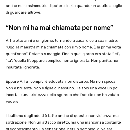
anche nelle asimmetrie di potere. Inizia quando un adulto sceglie
di guardare altrove.
“Non mi ha mai chiamata per nome”
A. ha otto anni e un giorno, tornando a casa, dice a sua madre:
“Oggi la maestra mi ha chiamata con il mio nome. È la prima volta
quest’anno”. E siamo a maggio. Fino a quel giorno era stata “lei”,
“tu”, “quella lì”, oppure semplicemente ignorata. Non punita, non
insultata: ignorata.
Eppure A. fa i compiti, è educata, non disturba. Ma non spicca.
Non è brillante. Non è figlia di nessuno. Ha solo una voce un po’
incerta e una tristezza nello sguardo che l’adulto non ha voluto
vedere.
Il bullismo degli adulti è fatto anche di questo: non violenza, ma
sottrazione. Non un attacco diretto, ma una mancanza costante
di riconoscimento. La sensazione, per un bambino, di valere