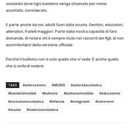
scolastici dove ogni bambino venga chiamato per nome,
ascoltato, considerato.
E parte anche da noi, adulti fuori dalla scuola. Genitori, educatori,
allenatori, fratelli maggiori. Parte dalla nostra capacità di fare
domande, di notare chi è sempre muto nei racconti dei figli, di non
accontentarci della versione ufficiale.
Perché il bullismo non è solo quello che si vede. È anche quello
che si
evita
di vedere.
TAGS
#antirazzismo
#AR2025
#autoritàscolastica
#bambiniinvisibili
#bullismo
#bullismoinvisibile
#educazione
#esclusionescolastica
#infanzia
#insegnanti
#minorenni
#scuola
#violenzascolastica