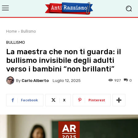
Home
Bullismo
BULLISMO
La maestra che non ti guarda: il
bullismo invisibile degli adulti
verso i bambini “non brillanti”
By
Carlo Alberto
927
0
Luglio 12, 2025
Facebook
X
Pinterest