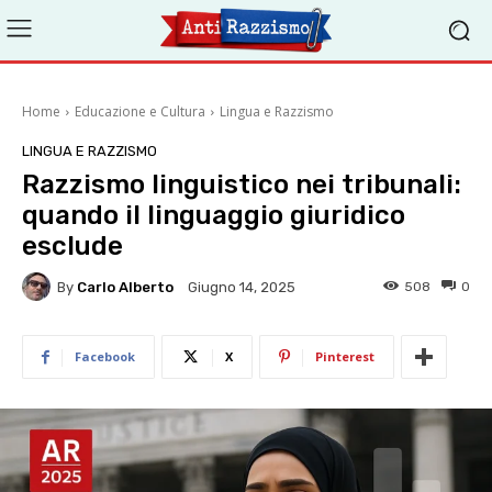
Home
Educazione e Cultura
Lingua e Razzismo
LINGUA E RAZZISMO
Razzismo linguistico nei tribunali:
quando il linguaggio giuridico
esclude
By
Carlo Alberto
508
0
Giugno 14, 2025
Facebook
X
Pinterest