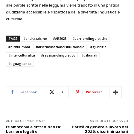
alle parole scritte nelle leggi, ma viene tradotto in una pratica
giudiziaria accessibile e rispettosa della diversità linguistica e
culturale.
TAGS
#antirazzismo
#AR2025
#barrierelinguistiche
#dirittiUmani
#discriminazioneistituzionale
#giustizia
#interculturalità
#razzismolinguistico
#tribunali
#uguaglianza
Facebook
X
Pinterest
ARTICOLO PRECEDENTE
ARTICOLO SUCCESSIVO
Islamofobia e cittadinanza:
Parità di genere e lavoro nel
barriere legali e
2025: discriminazioni