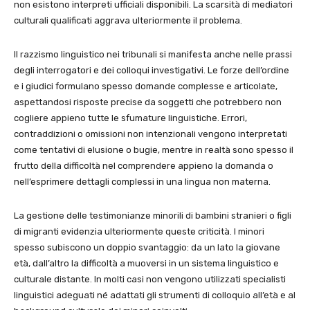
non esistono interpreti ufficiali disponibili. La scarsità di mediatori
culturali qualificati aggrava ulteriormente il problema.
Il razzismo linguistico nei tribunali si manifesta anche nelle prassi
degli interrogatori e dei colloqui investigativi. Le forze dell’ordine
e i giudici formulano spesso domande complesse e articolate,
aspettandosi risposte precise da soggetti che potrebbero non
cogliere appieno tutte le sfumature linguistiche. Errori,
contraddizioni o omissioni non intenzionali vengono interpretati
come tentativi di elusione o bugie, mentre in realtà sono spesso il
frutto della difficoltà nel comprendere appieno la domanda o
nell’esprimere dettagli complessi in una lingua non materna.
La gestione delle testimonianze minorili di bambini stranieri o figli
di migranti evidenzia ulteriormente queste criticità. I minori
spesso subiscono un doppio svantaggio: da un lato la giovane
età, dall’altro la difficoltà a muoversi in un sistema linguistico e
culturale distante. In molti casi non vengono utilizzati specialisti
linguistici adeguati né adattati gli strumenti di colloquio all’età e al