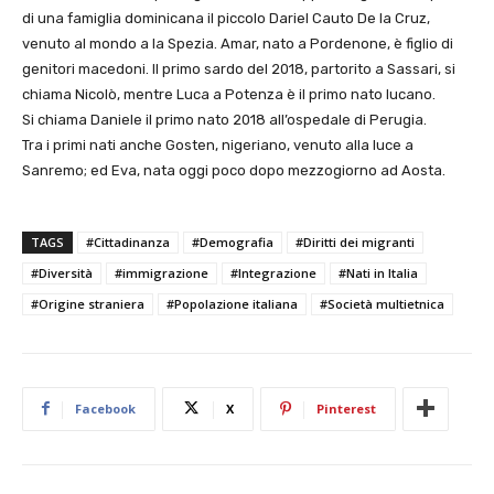
di una famiglia dominicana il piccolo Dariel Cauto De la Cruz,
venuto al mondo a la Spezia. Amar, nato a Pordenone, è figlio di
genitori macedoni. Il primo sardo del 2018, partorito a Sassari, si
chiama Nicolò, mentre Luca a Potenza è il primo nato lucano.
Si chiama Daniele il primo nato 2018 all’ospedale di Perugia.
Tra i primi nati anche Gosten, nigeriano, venuto alla luce a
Sanremo; ed Eva, nata oggi poco dopo mezzogiorno ad Aosta.
TAGS
#Cittadinanza
#Demografia
#Diritti dei migranti
#Diversità
#immigrazione
#Integrazione
#Nati in Italia
#Origine straniera
#Popolazione italiana
#Società multietnica
Facebook
X
Pinterest