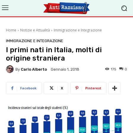
Home
Notizie e Attualità
Immigrazione e Integrazione
IMMIGRAZIONE E INTEGRAZIONE
I primi nati in Italia, molti di
origine straniera
By
Carlo Alberto
175
0
Gennaio 1, 2018
Facebook
X
Pinterest