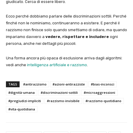
giudicato. Cerca di essere libero.
Ecco perché dobbiamo parlare delle discriminazioni sottili. Perché
finché non le nominiamo, continueranno a esistere. E perché il
razzismo non finisce solo quando smettiamo di odiare, ma quando
impariamo davvero a
vedere, rispettare e includere
ogni
persona, anche nei dettagli più piccoli.
Una forma ancora più opaca di esclusione arriva dagli algoritmi:
vedi anche
intelligenza artificiale e razzismo
.
TAGS
#antirazzismo
#azioni-antirazziste
#bias-inconsci
#dignità-umana
#discriminazioni-sottili
#microaggressioni
#pregiudizi-impliciti
#razzismo-invisibile
#razzismo-quotidiano
#vita-quotidiana