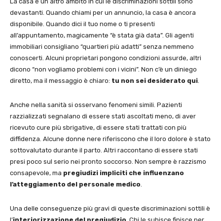
La casa è un altro ambito in cui le discriminazioni sottili sono
devastanti. Quando chiami per un annuncio, la casa è ancora
disponibile. Quando dici il tuo nome o ti presenti
all’appuntamento, magicamente “è stata già data”. Gli agenti
immobiliari consigliano “quartieri più adatti” senza nemmeno
conoscerti. Alcuni proprietari pongono condizioni assurde, altri
dicono “non vogliamo problemi con i vicini”. Non c’è un diniego
diretto, ma il messaggio è chiaro:
tu non sei desiderato qui
.
Anche nella sanità si osservano fenomeni simili. Pazienti
razzializzati segnalano di essere stati ascoltati meno, di aver
ricevuto cure più sbrigative, di essere stati trattati con più
diffidenza. Alcune donne nere riferiscono che il loro dolore è stato
sottovalutato durante il parto. Altri raccontano di essere stati
presi poco sul serio nei pronto soccorso. Non sempre è razzismo
consapevole, ma
pregiudizi impliciti che influenzano
l’atteggiamento del personale medico
.
Una delle conseguenze più gravi di queste discriminazioni sottili è
l’
interiorizzazione del pregiudizio
. Chi le subisce finisce per