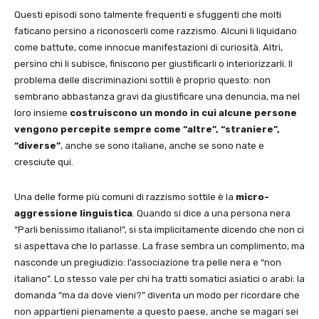
Questi episodi sono talmente frequenti e sfuggenti che molti
faticano persino a riconoscerli come razzismo. Alcuni li liquidano
come battute, come innocue manifestazioni di curiosità. Altri,
persino chi li subisce, finiscono per giustificarli o interiorizzarli. Il
problema delle discriminazioni sottili è proprio questo: non
sembrano abbastanza gravi da giustificare una denuncia, ma nel
loro insieme
costruiscono un mondo in cui alcune persone
vengono percepite sempre come “altre”, “straniere”,
“diverse”
, anche se sono italiane, anche se sono nate e
cresciute qui.
Una delle forme più comuni di razzismo sottile è la
micro-
aggressione linguistica
. Quando si dice a una persona nera
“Parli benissimo italiano!”, si sta implicitamente dicendo che non ci
si aspettava che lo parlasse. La frase sembra un complimento, ma
nasconde un pregiudizio: l’associazione tra pelle nera e “non
italiano”. Lo stesso vale per chi ha tratti somatici asiatici o arabi: la
domanda “ma da dove vieni?” diventa un modo per ricordare che
non appartieni pienamente a questo paese, anche se magari sei