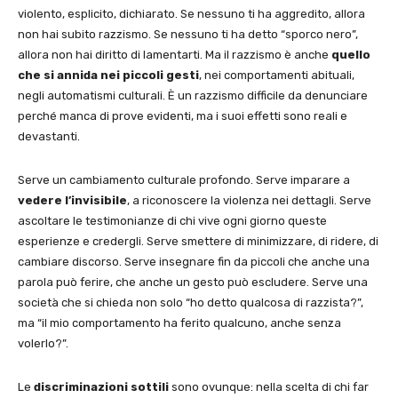
violento, esplicito, dichiarato. Se nessuno ti ha aggredito, allora
non hai subito razzismo. Se nessuno ti ha detto “sporco nero”,
allora non hai diritto di lamentarti. Ma il razzismo è anche
quello
che si annida nei piccoli gesti
, nei comportamenti abituali,
negli automatismi culturali. È un razzismo difficile da denunciare
perché manca di prove evidenti, ma i suoi effetti sono reali e
devastanti.
Serve un cambiamento culturale profondo. Serve imparare a
vedere l’invisibile
, a riconoscere la violenza nei dettagli. Serve
ascoltare le testimonianze di chi vive ogni giorno queste
esperienze e credergli. Serve smettere di minimizzare, di ridere, di
cambiare discorso. Serve insegnare fin da piccoli che anche una
parola può ferire, che anche un gesto può escludere. Serve una
società che si chieda non solo “ho detto qualcosa di razzista?”,
ma “il mio comportamento ha ferito qualcuno, anche senza
volerlo?”.
Le
discriminazioni sottili
sono ovunque: nella scelta di chi far