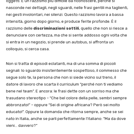
oggetti. È un razzismo più difficile da riconoscere, perché si
nasconde nei dettagli, negli sguardi, nelle frasi gentili ma taglienti,
nei gesti involontari, nei silenzi. Questo razzismo lavora a bassa
intensità, giorno dopo giorno, e produce ferite profonde. È il
razzismo delle
discriminazioni sottili
, quello che non si riesce a
denunciare con certezza, ma che si sente addosso ogni volta che
si entra in un negozio, si prende un autobus, si affronta un
colloquio, si cerca casa.
Non si tratta di episodi eclatanti, ma di una somma di piccoli
segnali: lo sguardo insistentemente sospettoso, il commesso che
segue solo te, la persona che non si siede vicino sul treno, il
datore di lavoro che scarta il curriculum “perché non ti vediamo
bene nel team”. E ancora: le frasi dette con un sorriso ma che
trasudano stereotipo – “Che bel colore della pelle, sembri sempre
abbronzato!” – oppure “Sei di origine africana? Però sei molto
educato!”. Oppure la domanda che ritorna sempre, anche se sei
nato in Italia, anche se parli perfettamente l’italiano: “Ma da dove
vieni… davvero?”