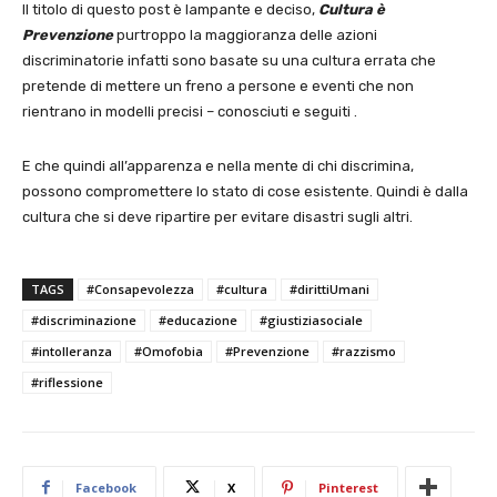
Il titolo di questo post è lampante e deciso,
Cultura è
Prevenzione
purtroppo la maggioranza delle azioni
discriminatorie infatti sono basate su una cultura errata che
pretende di mettere un freno a persone e eventi che non
rientrano in modelli precisi – conosciuti e seguiti .
E che quindi all’apparenza e nella mente di chi discrimina,
possono compromettere lo stato di cose esistente. Quindi è dalla
cultura che si deve ripartire per evitare disastri sugli altri.
TAGS
#Consapevolezza
#cultura
#dirittiUmani
#discriminazione
#educazione
#giustiziasociale
#intolleranza
#Omofobia
#Prevenzione
#razzismo
#riflessione
Facebook
X
Pinterest