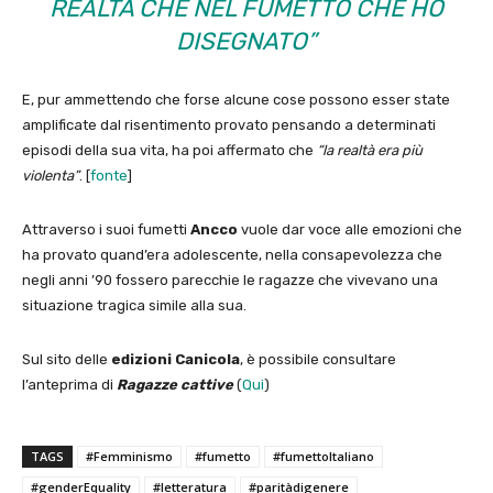
REALTÀ CHE NEL FUMETTO CHE HO
DISEGNATO”
E, pur ammettendo che forse alcune cose possono esser state
amplificate dal risentimento provato pensando a determinati
episodi della sua vita, ha poi affermato che
“la realtà era più
violenta”
. [
fonte
]
Attraverso i suoi fumetti
Ancco
vuole dar voce alle emozioni che
ha provato quand’era adolescente, nella consapevolezza che
negli anni ’90 fossero parecchie le ragazze che vivevano una
situazione tragica simile alla sua.
Sul sito delle
edizioni Canicola
, è possibile consultare
l’anteprima di
Ragazze cattive
(
Qui
)
TAGS
#Femminismo
#fumetto
#fumettoItaliano
#genderEquality
#letteratura
#paritàdigenere