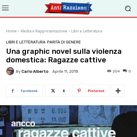
Home
Media e Rappresentazione
Libri e Letteratura
LIBRI E LETTERATURA
PARITÀ DI GENERE
Una graphic novel sulla violenza
domestica: Ragazze cattive
By
Carlo Alberto
204
0
Aprile 11, 2018
Facebook
X
Pinterest