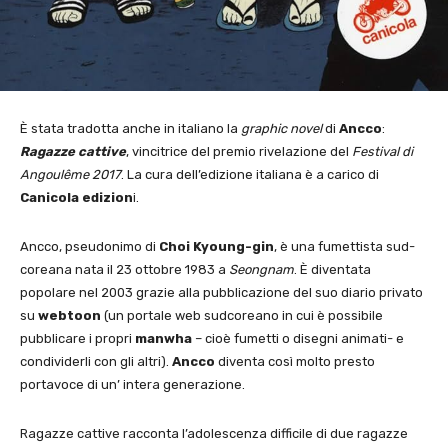
È stata tradotta anche in italiano la
graphic novel
di
Ancco
:
Ragazze cattive
, vincitrice del premio rivelazione del
Festival di
Angoulême 2017
. La cura dell’edizione italiana è a carico di
Canicola edizion
i.
Ancco, pseudonimo di
Choi Kyoung-gin
, è una fumettista sud-
coreana nata il 23 ottobre 1983 a
Seongnam
. È diventata
popolare nel 2003 grazie alla pubblicazione del suo diario privato
su
webtoon
(un portale web sudcoreano in cui è possibile
pubblicare i propri
manwha
– cioè fumetti o disegni animati- e
condividerli con gli altri).
Ancco
diventa così molto presto
portavoce di un’ intera generazione.
Ragazze cattive racconta l’adolescenza difficile di due ragazze