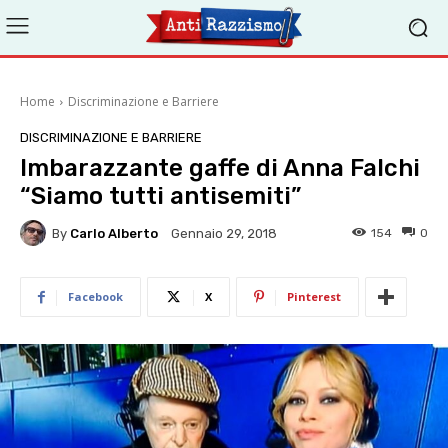
Home
Discriminazione e Barriere
DISCRIMINAZIONE E BARRIERE
Imbarazzante gaffe di Anna Falchi
“Siamo tutti antisemiti”
By
Carlo Alberto
154
0
Gennaio 29, 2018
Facebook
X
Pinterest