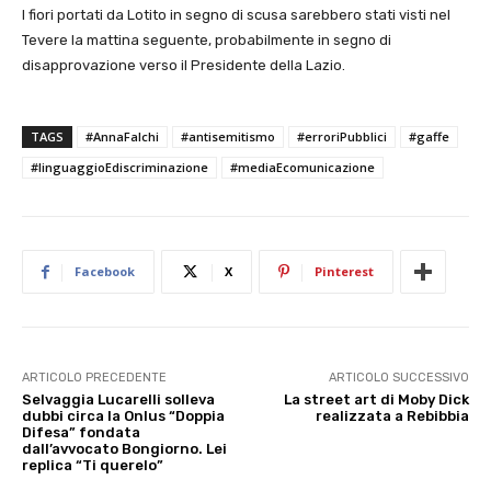
I fiori portati da Lotito in segno di scusa sarebbero stati visti nel
Tevere la mattina seguente, probabilmente in segno di
disapprovazione verso il Presidente della Lazio.
TAGS
#AnnaFalchi
#antisemitismo
#erroriPubblici
#gaffe
#linguaggioEdiscriminazione
#mediaEcomunicazione
Facebook
X
Pinterest
ARTICOLO PRECEDENTE
ARTICOLO SUCCESSIVO
Selvaggia Lucarelli solleva
La street art di Moby Dick
dubbi circa la Onlus “Doppia
realizzata a Rebibbia
Difesa” fondata
dall’avvocato Bongiorno. Lei
replica “Ti querelo”