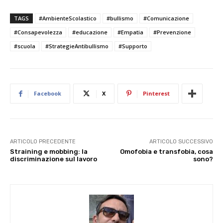
TAGS
#AmbienteScolastico
#bullismo
#Comunicazione
#Consapevolezza
#educazione
#Empatia
#Prevenzione
#scuola
#StrategieAntibullismo
#Supporto
Facebook
X
Pinterest
ARTICOLO PRECEDENTE
ARTICOLO SUCCESSIVO
Straining e mobbing: la
Omofobia e transfobia, cosa
discriminazione sul lavoro
sono?