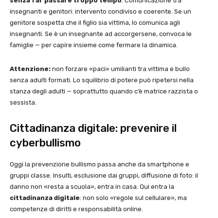
senza far passare troppo tempo
. Comunicazione tra
insegnanti e genitori: intervento condiviso e coerente. Se un
genitore sospetta che il figlio sia vittima, lo comunica agli
insegnanti. Se è un insegnante ad accorgersene, convoca le
famiglie — per capire insieme come fermare la dinamica.
Attenzione:
non forzare «paci» umilianti tra vittima e bullo
senza adulti formati. Lo squilibrio di potere può ripetersi nella
stanza degli adulti — soprattutto quando c’è matrice razzista o
sessista.
Cittadinanza digitale: prevenire il
cyberbullismo
Oggi la prevenzione bullismo passa anche da smartphone e
gruppi classe. Insulti, esclusione dai gruppi, diffusione di foto: il
danno non «resta a scuola», entra in casa. Qui entra la
cittadinanza digitale
: non solo «regole sul cellulare», ma
competenze di diritti e responsabilità online.