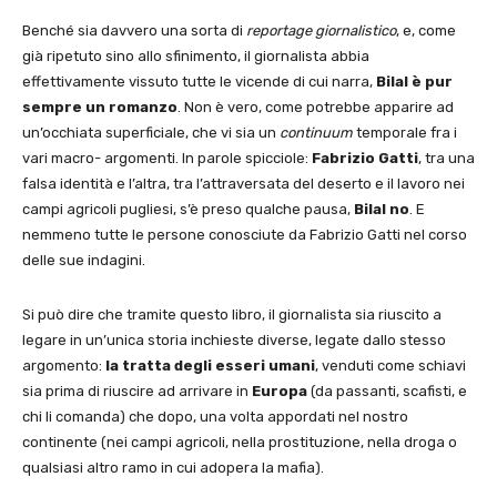
Benché sia davvero una sorta di
reportage giornalistico
, e, come
già ripetuto sino allo sfinimento, il giornalista abbia
effettivamente vissuto tutte le vicende di cui narra,
Bilal è pur
sempre un romanzo
. Non è vero, come potrebbe apparire ad
un’occhiata superficiale, che vi sia un
continuum
temporale fra i
vari macro- argomenti. In parole spicciole:
Fabrizio Gatti
, tra una
falsa identità e l’altra, tra l’attraversata del deserto e il lavoro nei
campi agricoli pugliesi, s’è preso qualche pausa,
Bilal no
. E
nemmeno tutte le persone conosciute da Fabrizio Gatti nel corso
delle sue indagini.
Si può dire che tramite questo libro, il giornalista sia riuscito a
legare in un’unica storia inchieste diverse, legate dallo stesso
argomento:
la tratta degli esseri umani
, venduti come schiavi
sia prima di riuscire ad arrivare in
Europa
(da passanti, scafisti, e
chi li comanda) che dopo, una volta appordati nel nostro
continente (nei campi agricoli, nella prostituzione, nella droga o
qualsiasi altro ramo in cui adopera la mafia).