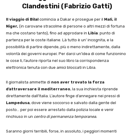
Clandestini (Fabrizio Gatti)
Il viaggio di Bilal
comincia a Dakar e prosegue per il
Mali, il
Niger,
(in carovane stracolme di persone o altri mezzi di fortuna
ma che costano tanto), fino ad approdare in
Libia
: punto di
partenza per le coste italiane. Là tutto è un’ incognita, e la
possibilità di partire dipende, più o meno indirettamente, dalla
volontà dei governi europei. Per darci un’idea di come funzionino
le cose lì, l’autore riporta nel suo libro la corrispondenza
elettronica tenuta con due amici bloccati in Libia.
Il giornalista ammette di
non aver trovato la forza
d’attraversare il mediterraneo
, la sua inchiesta riprende
direttamente dall’Italia. L’autore finge d’annegare nei pressi di
Lampedusa
, dove viene soccorso e salvato dalla gente del
posto… per poi essere arrestato dalla polizia locale
e venir
rinchiuso in un
centro di permanenza temporanea.
Saranno giorni terribili, forse, in assoluto, i peggiori momenti