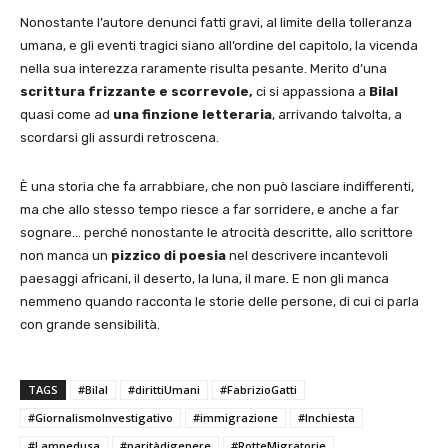
Nonostante l’autore denunci fatti gravi, al limite della tolleranza
umana, e gli eventi tragici siano all’ordine del capitolo, la vicenda
nella sua interezza raramente risulta pesante. Merito d’una
scrittura frizzante e scorrevole,
ci si appassiona a
Bilal
quasi come ad
una finzione letteraria
, arrivando talvolta, a
scordarsi gli assurdi retroscena.
È una storia che fa arrabbiare, che non può lasciare indifferenti,
ma che allo stesso tempo riesce a far sorridere, e anche a far
sognare… perché nonostante le atrocità descritte, allo scrittore
non manca un
pizzico di poesia
nel descrivere incantevoli
paesaggi africani, il deserto, la luna, il mare. E non gli manca
nemmeno quando racconta le storie delle persone, di cui ci parla
con grande sensibilità.
TAGS
#Bilal
#dirittiUmani
#FabrizioGatti
#GiornalismoInvestigativo
#immigrazione
#Inchiesta
#Lampedusa
#paritàdigenere
#RotteMigratorie