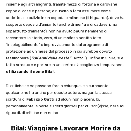
insieme agli altri migranti, tramite mezzi di fortuna e carovane
zeppe di cose e persone; è riuscito a farsi assumere come
addetto alle pulizie in un ospedale milanese (il Niguarda), dove ha
scoperto depositi d’amianto (anche di mer*a e di cadaveri, ma
soparttutto d’amianto); non ha avuto paura nemmeno di
raccontarci la storia, vera, di un mafioso pentito tolto
“inspiegabilmente” e improvvisamente dal programma di
protezione ad un mese dal processo in cui avrebbe dovuto
testimoniare (
“Gli anni della Peste”
– Rizzoli)… infine in Sicilia, si è
fatto arrestare e portare in un centro d’accoglienza temporaneo,
utilizzando il nome Bilal.
Di critiche se ne possono fare a chiunque, e sicuramente
qualcuno ne ha anche per questo autore, magari la stessa
scrittura di
Fabrizio Gatti
ad alcuni non piacerà. Io,
personalmente, a parte su certi giornali per cui scri(v)sse, nei suoi
riguardi, di critiche non ne ho.
Bilal: Viaggiare Lavorare Morire da