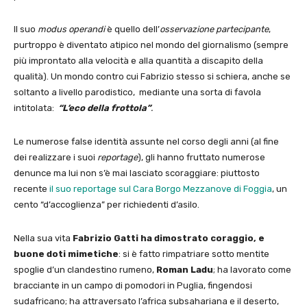
Il suo
modus operandi
è quello dell’
osservazione partecipante
,
purtroppo è diventato atipico nel mondo del giornalismo (sempre
più improntato alla velocità e alla quantità a discapito della
qualità). Un mondo contro cui Fabrizio stesso si schiera, anche se
soltanto a livello parodistico, mediante una sorta di favola
intitolata:
“L’eco della frottola”
.
Le numerose false identità assunte nel corso degli anni (al fine
dei realizzare i suoi
reportage
), gli hanno fruttato numerose
denunce ma lui non s’è mai lasciato scoraggiare: piuttosto
recente
il suo reportage sul Cara Borgo Mezzanove di Foggia
, un
cento “d’accoglienza” per richiedenti d’asilo.
Nella sua vita
Fabrizio Gatti ha dimostrato coraggio, e
buone doti mimetiche
: si è fatto rimpatriare sotto mentite
spoglie d’un clandestino rumeno,
Roman Ladu
; ha lavorato come
bracciante in un campo di pomodori in Puglia, fingendosi
sudafricano; ha attraversato l’africa subsahariana e il deserto,