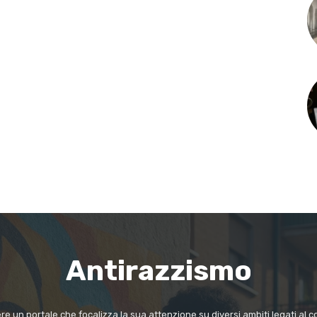
Antirazzismo
e un portale che focalizza la sua attenzione su diversi ambiti legati al co