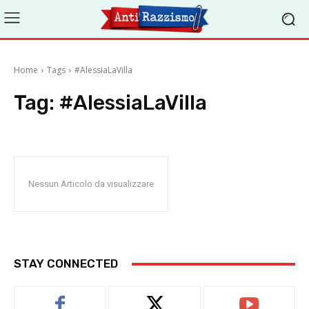
Home
Tags
#AlessiaLaVilla
Tag:
#AlessiaLaVilla
Nessun Articolo da visualizzare
STAY CONNECTED